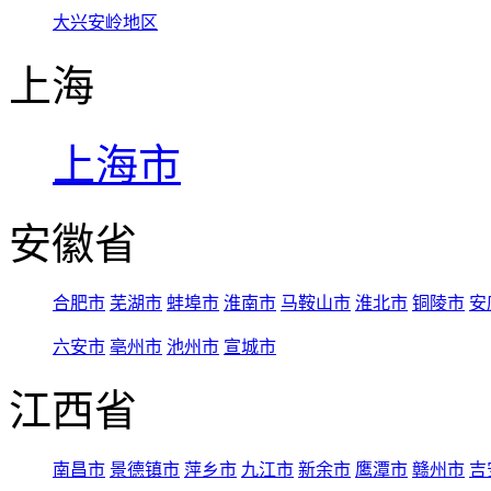
大兴安岭地区
上海
上海市
安徽省
合肥市
芜湖市
蚌埠市
淮南市
马鞍山市
淮北市
铜陵市
安
六安市
亳州市
池州市
宣城市
江西省
南昌市
景德镇市
萍乡市
九江市
新余市
鹰潭市
赣州市
吉