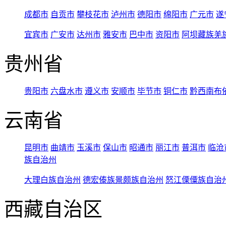
成都市
自贡市
攀枝花市
泸州市
德阳市
绵阳市
广元市
遂
宜宾市
广安市
达州市
雅安市
巴中市
资阳市
阿坝藏族羌
贵州省
贵阳市
六盘水市
遵义市
安顺市
毕节市
铜仁市
黔西南布
云南省
昆明市
曲靖市
玉溪市
保山市
昭通市
丽江市
普洱市
临沧
族自治州
大理白族自治州
德宏傣族景颇族自治州
怒江傈僳族自治
西藏自治区