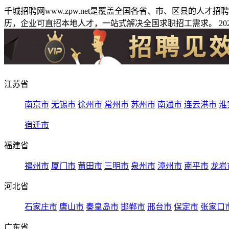
千城招聘网www.zpw.net是覆盖全国各省、市、区县的人
历，企业可直招本地人才，一站式解决全国求职招工需求。 2026
江苏省
南京市
无锡市
徐州市
常州市
苏州市
南通市
连云港市
淮
宿迁市
福建省
福州市
厦门市
莆田市
三明市
泉州市
漳州市
南平市
龙岩
河北省
石家庄市
唐山市
秦皇岛市
邯郸市
邢台市
保定市
张家口
广东省