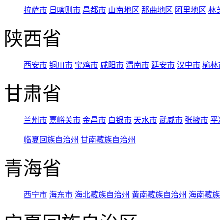
拉萨市
日喀则市
昌都市
山南地区
那曲地区
阿里地区
林
陕西省
西安市
铜川市
宝鸡市
咸阳市
渭南市
延安市
汉中市
榆林
甘肃省
兰州市
嘉峪关市
金昌市
白银市
天水市
武威市
张掖市
平
临夏回族自治州
甘南藏族自治州
青海省
西宁市
海东市
海北藏族自治州
黄南藏族自治州
海南藏族