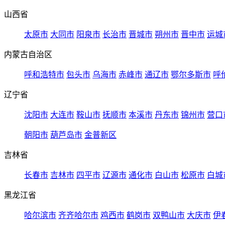
山西省
太原市
大同市
阳泉市
长治市
晋城市
朔州市
晋中市
运城
内蒙古自治区
呼和浩特市
包头市
乌海市
赤峰市
通辽市
鄂尔多斯市
呼
辽宁省
沈阳市
大连市
鞍山市
抚顺市
本溪市
丹东市
锦州市
营口
朝阳市
葫芦岛市
金普新区
吉林省
长春市
吉林市
四平市
辽源市
通化市
白山市
松原市
白城
黑龙江省
哈尔滨市
齐齐哈尔市
鸡西市
鹤岗市
双鸭山市
大庆市
伊