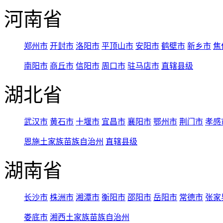
河南省
郑州市
开封市
洛阳市
平顶山市
安阳市
鹤壁市
新乡市
焦
南阳市
商丘市
信阳市
周口市
驻马店市
直辖县级
湖北省
武汉市
黄石市
十堰市
宜昌市
襄阳市
鄂州市
荆门市
孝感
恩施土家族苗族自治州
直辖县级
湖南省
长沙市
株洲市
湘潭市
衡阳市
邵阳市
岳阳市
常德市
张家
娄底市
湘西土家族苗族自治州