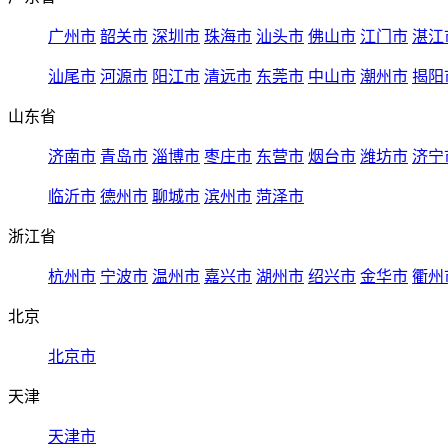
广州市
韶关市
深圳市
珠海市
汕头市
佛山市
江门市
湛江
汕尾市
河源市
阳江市
清远市
东莞市
中山市
潮州市
揭阳
山东省
济南市
青岛市
淄博市
枣庄市
东营市
烟台市
潍坊市
济宁
临沂市
德州市
聊城市
滨州市
菏泽市
浙江省
杭州市
宁波市
温州市
嘉兴市
湖州市
绍兴市
金华市
衢州
北京
北京市
天津
天津市