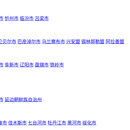
市
忻州市
临汾市
吕梁市
伦贝尔市
巴彦淖尔市
乌兰察布市
兴安盟
锡林郭勒盟
阿拉善盟
市
阜新市
辽阳市
盘锦市
铁岭市
市
延边朝鲜族自治州
春市
佳木斯市
七台河市
牡丹江市
黑河市
绥化市