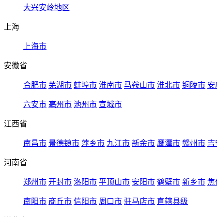
大兴安岭地区
上海
上海市
安徽省
合肥市
芜湖市
蚌埠市
淮南市
马鞍山市
淮北市
铜陵市
安
六安市
亳州市
池州市
宣城市
江西省
南昌市
景德镇市
萍乡市
九江市
新余市
鹰潭市
赣州市
吉
河南省
郑州市
开封市
洛阳市
平顶山市
安阳市
鹤壁市
新乡市
焦
南阳市
商丘市
信阳市
周口市
驻马店市
直辖县级