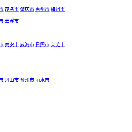
市
茂名市
肇庆市
惠州市
梅州市
市
云浮市
市
泰安市
威海市
日照市
莱芜市
市
舟山市
台州市
丽水市