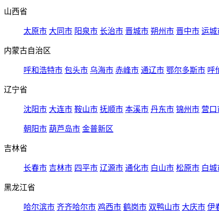
山西省
太原市
大同市
阳泉市
长治市
晋城市
朔州市
晋中市
运城
内蒙古自治区
呼和浩特市
包头市
乌海市
赤峰市
通辽市
鄂尔多斯市
呼
辽宁省
沈阳市
大连市
鞍山市
抚顺市
本溪市
丹东市
锦州市
营口
朝阳市
葫芦岛市
金普新区
吉林省
长春市
吉林市
四平市
辽源市
通化市
白山市
松原市
白城
黑龙江省
哈尔滨市
齐齐哈尔市
鸡西市
鹤岗市
双鸭山市
大庆市
伊