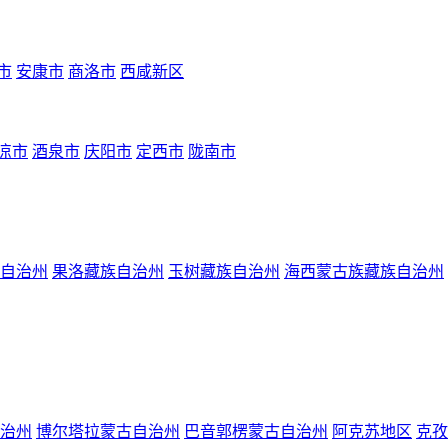
市
安康市
商洛市
西咸新区
凉市
酒泉市
庆阳市
定西市
陇南市
自治州
果洛藏族自治州
玉树藏族自治州
海西蒙古族藏族自治州
治州
博尔塔拉蒙古自治州
巴音郭楞蒙古自治州
阿克苏地区
克孜