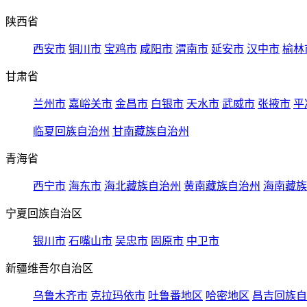
陕西省
西安市
铜川市
宝鸡市
咸阳市
渭南市
延安市
汉中市
榆林
甘肃省
兰州市
嘉峪关市
金昌市
白银市
天水市
武威市
张掖市
平
临夏回族自治州
甘南藏族自治州
青海省
西宁市
海东市
海北藏族自治州
黄南藏族自治州
海南藏族
宁夏回族自治区
银川市
石嘴山市
吴忠市
固原市
中卫市
新疆维吾尔自治区
乌鲁木齐市
克拉玛依市
吐鲁番地区
哈密地区
昌吉回族自