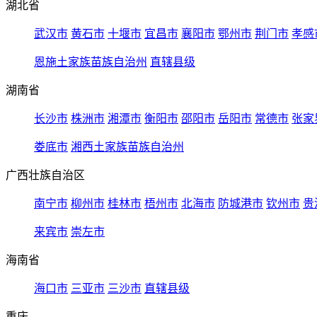
湖北省
武汉市
黄石市
十堰市
宜昌市
襄阳市
鄂州市
荆门市
孝感
恩施土家族苗族自治州
直辖县级
湖南省
长沙市
株洲市
湘潭市
衡阳市
邵阳市
岳阳市
常德市
张家
娄底市
湘西土家族苗族自治州
广西壮族自治区
南宁市
柳州市
桂林市
梧州市
北海市
防城港市
钦州市
贵
来宾市
崇左市
海南省
海口市
三亚市
三沙市
直辖县级
重庆