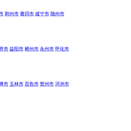
市
荆州市
黄冈市
咸宁市
随州市
界市
益阳市
郴州市
永州市
怀化市
港市
玉林市
百色市
贺州市
河池市