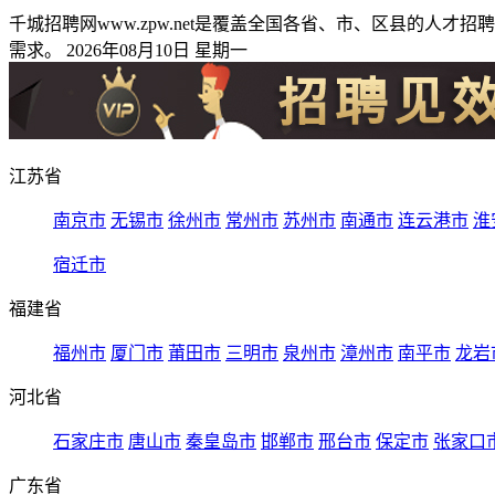
千城招聘网www.zpw.net是覆盖全国各省、市、区县的
需求。 2026年08月10日 星期一
江苏省
南京市
无锡市
徐州市
常州市
苏州市
南通市
连云港市
淮
宿迁市
福建省
福州市
厦门市
莆田市
三明市
泉州市
漳州市
南平市
龙岩
河北省
石家庄市
唐山市
秦皇岛市
邯郸市
邢台市
保定市
张家口
广东省