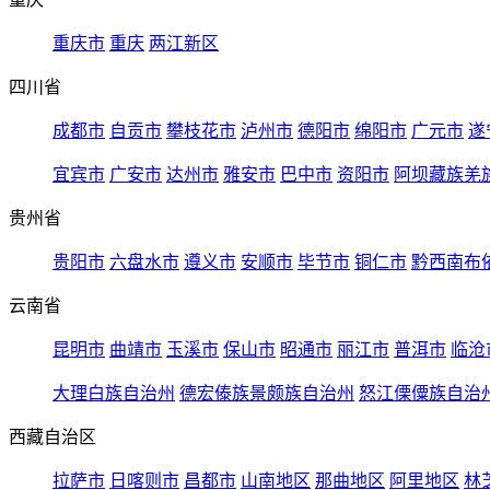
重庆市
重庆
两江新区
四川省
成都市
自贡市
攀枝花市
泸州市
德阳市
绵阳市
广元市
遂
宜宾市
广安市
达州市
雅安市
巴中市
资阳市
阿坝藏族羌
贵州省
贵阳市
六盘水市
遵义市
安顺市
毕节市
铜仁市
黔西南布
云南省
昆明市
曲靖市
玉溪市
保山市
昭通市
丽江市
普洱市
临沧
大理白族自治州
德宏傣族景颇族自治州
怒江傈僳族自治
西藏自治区
拉萨市
日喀则市
昌都市
山南地区
那曲地区
阿里地区
林