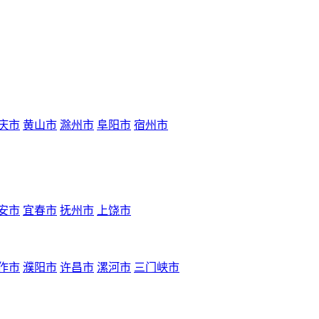
庆市
黄山市
滁州市
阜阳市
宿州市
安市
宜春市
抚州市
上饶市
作市
濮阳市
许昌市
漯河市
三门峡市