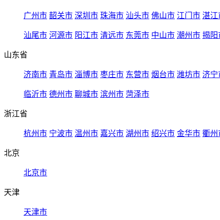
广州市
韶关市
深圳市
珠海市
汕头市
佛山市
江门市
湛江
汕尾市
河源市
阳江市
清远市
东莞市
中山市
潮州市
揭阳
山东省
济南市
青岛市
淄博市
枣庄市
东营市
烟台市
潍坊市
济宁
临沂市
德州市
聊城市
滨州市
菏泽市
浙江省
杭州市
宁波市
温州市
嘉兴市
湖州市
绍兴市
金华市
衢州
北京
北京市
天津
天津市