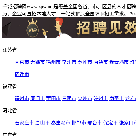
千城招聘网www.zpw.net是覆盖全国各省、市、区县的人
历，企业可直招本地人才，一站式解决全国求职招工需求。 2026
江苏省
南京市
无锡市
徐州市
常州市
苏州市
南通市
连云港市
淮
宿迁市
福建省
福州市
厦门市
莆田市
三明市
泉州市
漳州市
南平市
龙岩
河北省
石家庄市
唐山市
秦皇岛市
邯郸市
邢台市
保定市
张家口
广东省