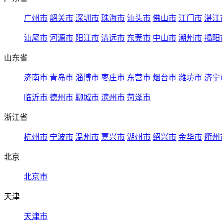
广州市
韶关市
深圳市
珠海市
汕头市
佛山市
江门市
湛江
汕尾市
河源市
阳江市
清远市
东莞市
中山市
潮州市
揭阳
山东省
济南市
青岛市
淄博市
枣庄市
东营市
烟台市
潍坊市
济宁
临沂市
德州市
聊城市
滨州市
菏泽市
浙江省
杭州市
宁波市
温州市
嘉兴市
湖州市
绍兴市
金华市
衢州
北京
北京市
天津
天津市