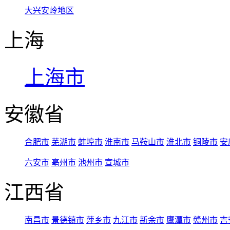
大兴安岭地区
上海
上海市
安徽省
合肥市
芜湖市
蚌埠市
淮南市
马鞍山市
淮北市
铜陵市
安
六安市
亳州市
池州市
宣城市
江西省
南昌市
景德镇市
萍乡市
九江市
新余市
鹰潭市
赣州市
吉