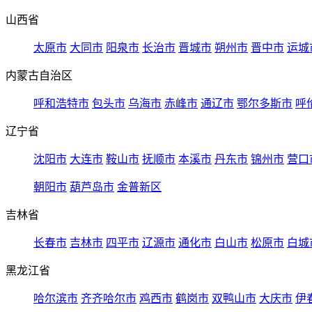
山西省
太原市
大同市
阳泉市
长治市
晋城市
朔州市
晋中市
运城
内蒙古自治区
呼和浩特市
包头市
乌海市
赤峰市
通辽市
鄂尔多斯市
呼
辽宁省
沈阳市
大连市
鞍山市
抚顺市
本溪市
丹东市
锦州市
营口
朝阳市
葫芦岛市
金普新区
吉林省
长春市
吉林市
四平市
辽源市
通化市
白山市
松原市
白城
黑龙江省
哈尔滨市
齐齐哈尔市
鸡西市
鹤岗市
双鸭山市
大庆市
伊