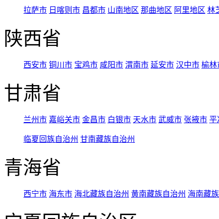
拉萨市
日喀则市
昌都市
山南地区
那曲地区
阿里地区
林
陕西省
西安市
铜川市
宝鸡市
咸阳市
渭南市
延安市
汉中市
榆林
甘肃省
兰州市
嘉峪关市
金昌市
白银市
天水市
武威市
张掖市
平
临夏回族自治州
甘南藏族自治州
青海省
西宁市
海东市
海北藏族自治州
黄南藏族自治州
海南藏族