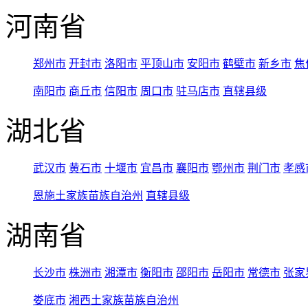
河南省
郑州市
开封市
洛阳市
平顶山市
安阳市
鹤壁市
新乡市
焦
南阳市
商丘市
信阳市
周口市
驻马店市
直辖县级
湖北省
武汉市
黄石市
十堰市
宜昌市
襄阳市
鄂州市
荆门市
孝感
恩施土家族苗族自治州
直辖县级
湖南省
长沙市
株洲市
湘潭市
衡阳市
邵阳市
岳阳市
常德市
张家
娄底市
湘西土家族苗族自治州