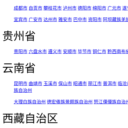
成都市
自贡市
攀枝花市
泸州市
德阳市
绵阳市
广元市
遂
宜宾市
广安市
达州市
雅安市
巴中市
资阳市
阿坝藏族羌
贵州省
贵阳市
六盘水市
遵义市
安顺市
毕节市
铜仁市
黔西南布
云南省
昆明市
曲靖市
玉溪市
保山市
昭通市
丽江市
普洱市
临沧
族自治州
大理白族自治州
德宏傣族景颇族自治州
怒江傈僳族自治
西藏自治区