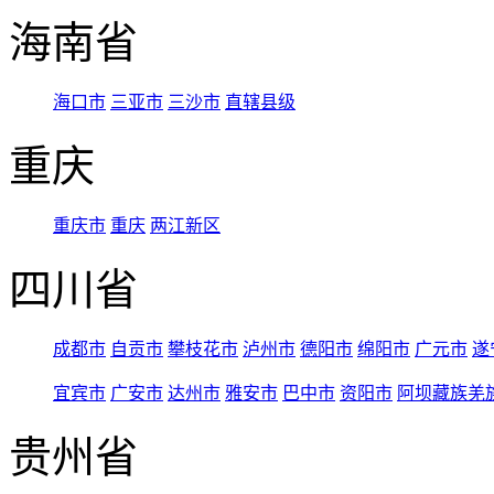
海南省
海口市
三亚市
三沙市
直辖县级
重庆
重庆市
重庆
两江新区
四川省
成都市
自贡市
攀枝花市
泸州市
德阳市
绵阳市
广元市
遂
宜宾市
广安市
达州市
雅安市
巴中市
资阳市
阿坝藏族羌
贵州省