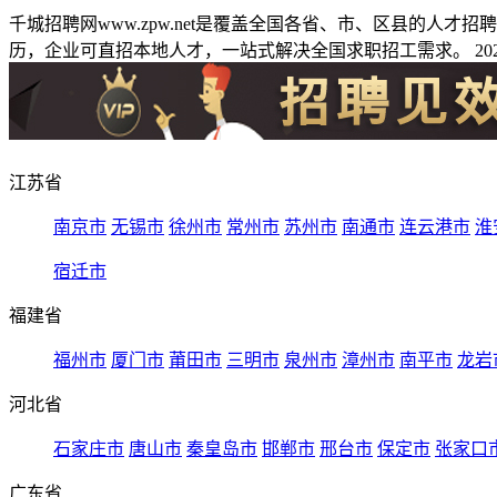
千城招聘网www.zpw.net是覆盖全国各省、市、区县的人
历，企业可直招本地人才，一站式解决全国求职招工需求。 2026
江苏省
南京市
无锡市
徐州市
常州市
苏州市
南通市
连云港市
淮
宿迁市
福建省
福州市
厦门市
莆田市
三明市
泉州市
漳州市
南平市
龙岩
河北省
石家庄市
唐山市
秦皇岛市
邯郸市
邢台市
保定市
张家口
广东省