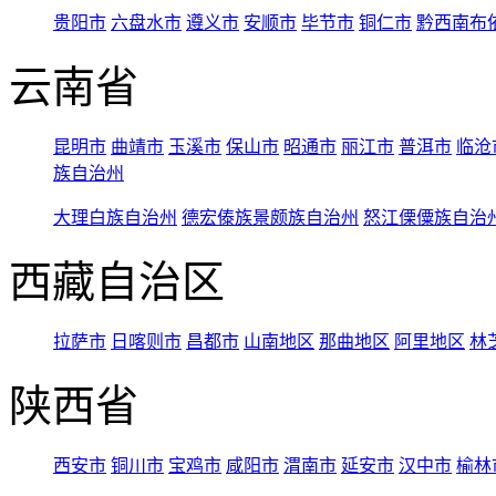
贵阳市
六盘水市
遵义市
安顺市
毕节市
铜仁市
黔西南布
云南省
昆明市
曲靖市
玉溪市
保山市
昭通市
丽江市
普洱市
临沧
族自治州
大理白族自治州
德宏傣族景颇族自治州
怒江傈僳族自治
西藏自治区
拉萨市
日喀则市
昌都市
山南地区
那曲地区
阿里地区
林
陕西省
西安市
铜川市
宝鸡市
咸阳市
渭南市
延安市
汉中市
榆林