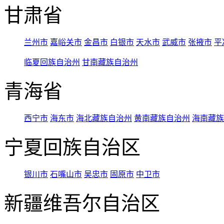
甘肃省
兰州市
嘉峪关市
金昌市
白银市
天水市
武威市
张掖市
平
临夏回族自治州
甘南藏族自治州
青海省
西宁市
海东市
海北藏族自治州
黄南藏族自治州
海南藏族
宁夏回族自治区
银川市
石嘴山市
吴忠市
固原市
中卫市
新疆维吾尔自治区