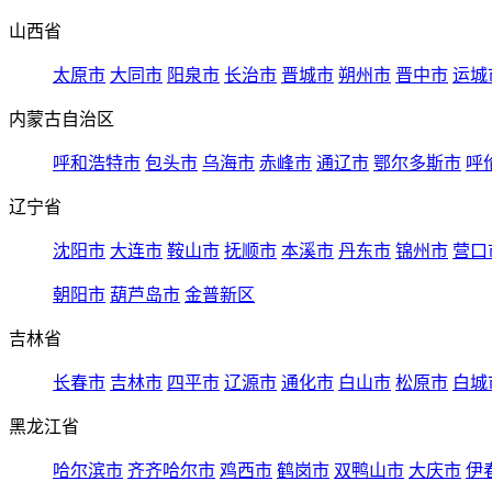
山西省
太原市
大同市
阳泉市
长治市
晋城市
朔州市
晋中市
运城
内蒙古自治区
呼和浩特市
包头市
乌海市
赤峰市
通辽市
鄂尔多斯市
呼
辽宁省
沈阳市
大连市
鞍山市
抚顺市
本溪市
丹东市
锦州市
营口
朝阳市
葫芦岛市
金普新区
吉林省
长春市
吉林市
四平市
辽源市
通化市
白山市
松原市
白城
黑龙江省
哈尔滨市
齐齐哈尔市
鸡西市
鹤岗市
双鸭山市
大庆市
伊