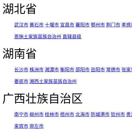
湖北省
武汉市
黄石市
十堰市
宜昌市
襄阳市
鄂州市
荆门市
孝感
恩施土家族苗族自治州
直辖县级
湖南省
长沙市
株洲市
湘潭市
衡阳市
邵阳市
岳阳市
常德市
张家
娄底市
湘西土家族苗族自治州
广西壮族自治区
南宁市
柳州市
桂林市
梧州市
北海市
防城港市
钦州市
贵
来宾市
崇左市