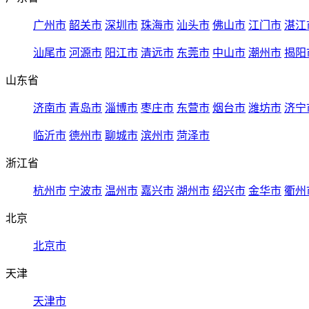
广州市
韶关市
深圳市
珠海市
汕头市
佛山市
江门市
湛江
汕尾市
河源市
阳江市
清远市
东莞市
中山市
潮州市
揭阳
山东省
济南市
青岛市
淄博市
枣庄市
东营市
烟台市
潍坊市
济宁
临沂市
德州市
聊城市
滨州市
菏泽市
浙江省
杭州市
宁波市
温州市
嘉兴市
湖州市
绍兴市
金华市
衢州
北京
北京市
天津
天津市