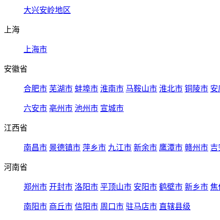
大兴安岭地区
上海
上海市
安徽省
合肥市
芜湖市
蚌埠市
淮南市
马鞍山市
淮北市
铜陵市
安
六安市
亳州市
池州市
宣城市
江西省
南昌市
景德镇市
萍乡市
九江市
新余市
鹰潭市
赣州市
吉
河南省
郑州市
开封市
洛阳市
平顶山市
安阳市
鹤壁市
新乡市
焦
南阳市
商丘市
信阳市
周口市
驻马店市
直辖县级