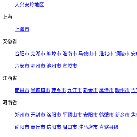
大兴安岭地区
上海
上海市
安徽省
合肥市
芜湖市
蚌埠市
淮南市
马鞍山市
淮北市
铜陵市
安
六安市
亳州市
池州市
宣城市
江西省
南昌市
景德镇市
萍乡市
九江市
新余市
鹰潭市
赣州市
吉
河南省
郑州市
开封市
洛阳市
平顶山市
安阳市
鹤壁市
新乡市
焦
南阳市
商丘市
信阳市
周口市
驻马店市
直辖县级