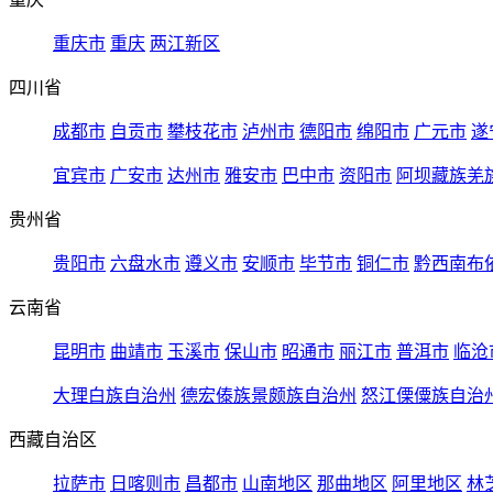
重庆市
重庆
两江新区
四川省
成都市
自贡市
攀枝花市
泸州市
德阳市
绵阳市
广元市
遂
宜宾市
广安市
达州市
雅安市
巴中市
资阳市
阿坝藏族羌
贵州省
贵阳市
六盘水市
遵义市
安顺市
毕节市
铜仁市
黔西南布
云南省
昆明市
曲靖市
玉溪市
保山市
昭通市
丽江市
普洱市
临沧
大理白族自治州
德宏傣族景颇族自治州
怒江傈僳族自治
西藏自治区
拉萨市
日喀则市
昌都市
山南地区
那曲地区
阿里地区
林