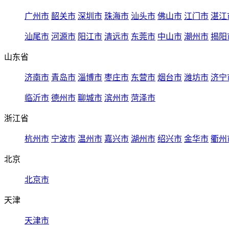
广州市
韶关市
深圳市
珠海市
汕头市
佛山市
江门市
湛江
汕尾市
河源市
阳江市
清远市
东莞市
中山市
潮州市
揭阳
山东省
济南市
青岛市
淄博市
枣庄市
东营市
烟台市
潍坊市
济宁
临沂市
德州市
聊城市
滨州市
菏泽市
浙江省
杭州市
宁波市
温州市
嘉兴市
湖州市
绍兴市
金华市
衢州
北京
北京市
天津
天津市