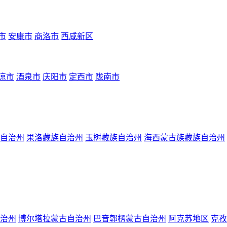
市
安康市
商洛市
西咸新区
凉市
酒泉市
庆阳市
定西市
陇南市
自治州
果洛藏族自治州
玉树藏族自治州
海西蒙古族藏族自治州
治州
博尔塔拉蒙古自治州
巴音郭楞蒙古自治州
阿克苏地区
克孜