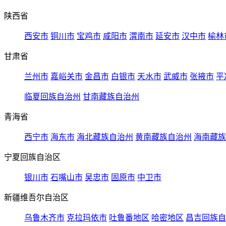
陕西省
西安市
铜川市
宝鸡市
咸阳市
渭南市
延安市
汉中市
榆林
甘肃省
兰州市
嘉峪关市
金昌市
白银市
天水市
武威市
张掖市
平
临夏回族自治州
甘南藏族自治州
青海省
西宁市
海东市
海北藏族自治州
黄南藏族自治州
海南藏族
宁夏回族自治区
银川市
石嘴山市
吴忠市
固原市
中卫市
新疆维吾尔自治区
乌鲁木齐市
克拉玛依市
吐鲁番地区
哈密地区
昌吉回族自