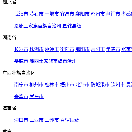
湖北省
武汉市
黄石市
十堰市
宜昌市
襄阳市
鄂州市
荆门市
孝感
恩施土家族苗族自治州
直辖县级
湖南省
长沙市
株洲市
湘潭市
衡阳市
邵阳市
岳阳市
常德市
张家
娄底市
湘西土家族苗族自治州
广西壮族自治区
南宁市
柳州市
桂林市
梧州市
北海市
防城港市
钦州市
贵
来宾市
崇左市
海南省
海口市
三亚市
三沙市
直辖县级
重庆