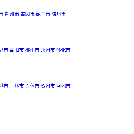
市
荆州市
黄冈市
咸宁市
随州市
界市
益阳市
郴州市
永州市
怀化市
港市
玉林市
百色市
贺州市
河池市