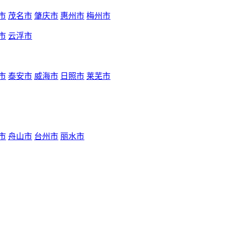
市
茂名市
肇庆市
惠州市
梅州市
市
云浮市
市
泰安市
威海市
日照市
莱芜市
市
舟山市
台州市
丽水市