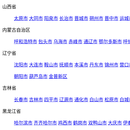
山西省
太原市
大同市
阳泉市
长治市
晋城市
朔州市
晋中市
运城
内蒙古自治区
呼和浩特市
包头市
乌海市
赤峰市
通辽市
鄂尔多斯市
呼
辽宁省
沈阳市
大连市
鞍山市
抚顺市
本溪市
丹东市
锦州市
营口
朝阳市
葫芦岛市
金普新区
吉林省
长春市
吉林市
四平市
辽源市
通化市
白山市
松原市
白城
黑龙江省
哈尔滨市
齐齐哈尔市
鸡西市
鹤岗市
双鸭山市
大庆市
伊