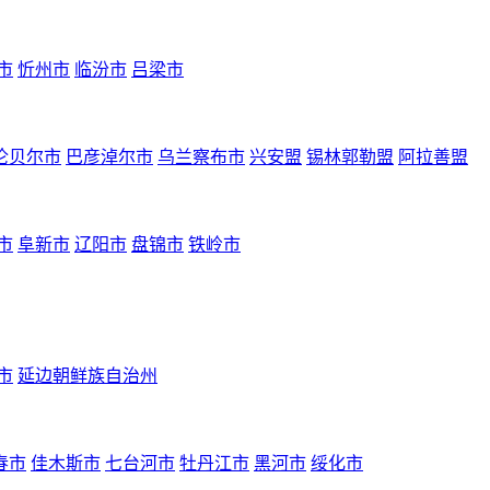
市
忻州市
临汾市
吕梁市
伦贝尔市
巴彦淖尔市
乌兰察布市
兴安盟
锡林郭勒盟
阿拉善盟
市
阜新市
辽阳市
盘锦市
铁岭市
市
延边朝鲜族自治州
春市
佳木斯市
七台河市
牡丹江市
黑河市
绥化市