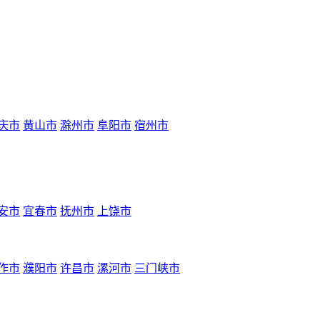
庆市
黄山市
滁州市
阜阳市
宿州市
安市
宜春市
抚州市
上饶市
作市
濮阳市
许昌市
漯河市
三门峡市