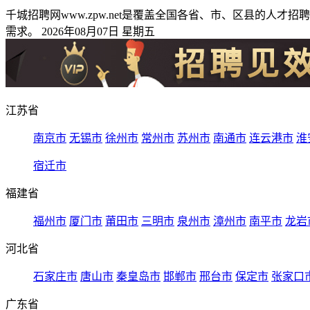
千城招聘网www.zpw.net是覆盖全国各省、市、区县的
需求。 2026年08月07日 星期五
江苏省
南京市
无锡市
徐州市
常州市
苏州市
南通市
连云港市
淮
宿迁市
福建省
福州市
厦门市
莆田市
三明市
泉州市
漳州市
南平市
龙岩
河北省
石家庄市
唐山市
秦皇岛市
邯郸市
邢台市
保定市
张家口
广东省