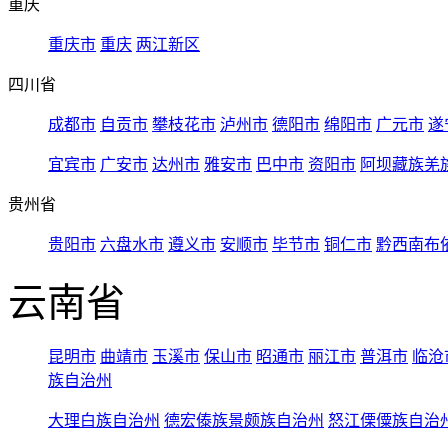
重庆
重庆市
重庆
两江新区
四川省
成都市
自贡市
攀枝花市
泸州市
德阳市
绵阳市
广元市
遂
宜宾市
广安市
达州市
雅安市
巴中市
资阳市
阿坝藏族羌
贵州省
贵阳市
六盘水市
遵义市
安顺市
毕节市
铜仁市
黔西南布
云南省
昆明市
曲靖市
玉溪市
保山市
昭通市
丽江市
普洱市
临沧
族自治州
大理白族自治州
德宏傣族景颇族自治州
怒江傈僳族自治