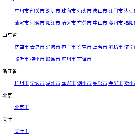
广州市
韶关市
深圳市
珠海市
汕头市
佛山市
江门市
湛江
汕尾市
河源市
阳江市
清远市
东莞市
中山市
潮州市
揭阳
山东省
济南市
青岛市
淄博市
枣庄市
东营市
烟台市
潍坊市
济宁
临沂市
德州市
聊城市
滨州市
菏泽市
浙江省
杭州市
宁波市
温州市
嘉兴市
湖州市
绍兴市
金华市
衢州
北京
北京市
天津
天津市