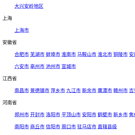
大兴安岭地区
上海
上海市
安徽省
合肥市
芜湖市
蚌埠市
淮南市
马鞍山市
淮北市
铜陵市
安
六安市
亳州市
池州市
宣城市
江西省
南昌市
景德镇市
萍乡市
九江市
新余市
鹰潭市
赣州市
吉
河南省
郑州市
开封市
洛阳市
平顶山市
安阳市
鹤壁市
新乡市
焦
南阳市
商丘市
信阳市
周口市
驻马店市
直辖县级