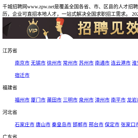
千城招聘网www.zpw.net是覆盖全国各省、市、区县的人
历，企业可直招本地人才，一站式解决全国求职招工需求。 2026
江苏省
南京市
无锡市
徐州市
常州市
苏州市
南通市
连云港市
淮
宿迁市
福建省
福州市
厦门市
莆田市
三明市
泉州市
漳州市
南平市
龙岩
河北省
石家庄市
唐山市
秦皇岛市
邯郸市
邢台市
保定市
张家口
广东省