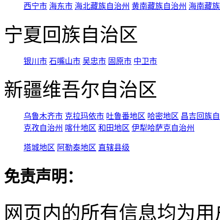
西宁市
海东市
海北藏族自治州
黄南藏族自治州
海南藏族
宁夏回族自治区
银川市
石嘴山市
吴忠市
固原市
中卫市
新疆维吾尔自治区
乌鲁木齐市
克拉玛依市
吐鲁番地区
哈密地区
昌吉回族自
克孜自治州
喀什地区
和田地区
伊犁哈萨克自治州
塔城地区
阿勒泰地区
直辖县级
免责声明：
网页内的所有信息均为用