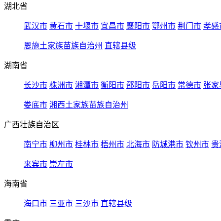
湖北省
武汉市
黄石市
十堰市
宜昌市
襄阳市
鄂州市
荆门市
孝感
恩施土家族苗族自治州
直辖县级
湖南省
长沙市
株洲市
湘潭市
衡阳市
邵阳市
岳阳市
常德市
张家
娄底市
湘西土家族苗族自治州
广西壮族自治区
南宁市
柳州市
桂林市
梧州市
北海市
防城港市
钦州市
贵
来宾市
崇左市
海南省
海口市
三亚市
三沙市
直辖县级