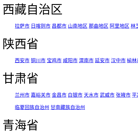
西藏自治区
拉萨市
日喀则市
昌都市
山南地区
那曲地区
阿里地区
林
陕西省
西安市
铜川市
宝鸡市
咸阳市
渭南市
延安市
汉中市
榆林
甘肃省
兰州市
嘉峪关市
金昌市
白银市
天水市
武威市
张掖市
平
临夏回族自治州
甘南藏族自治州
青海省