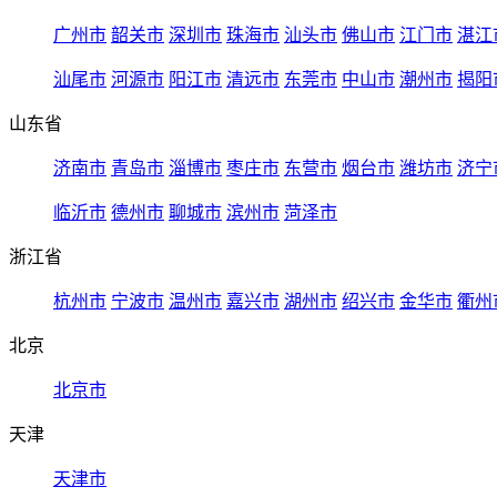
广州市
韶关市
深圳市
珠海市
汕头市
佛山市
江门市
湛江
汕尾市
河源市
阳江市
清远市
东莞市
中山市
潮州市
揭阳
山东省
济南市
青岛市
淄博市
枣庄市
东营市
烟台市
潍坊市
济宁
临沂市
德州市
聊城市
滨州市
菏泽市
浙江省
杭州市
宁波市
温州市
嘉兴市
湖州市
绍兴市
金华市
衢州
北京
北京市
天津
天津市