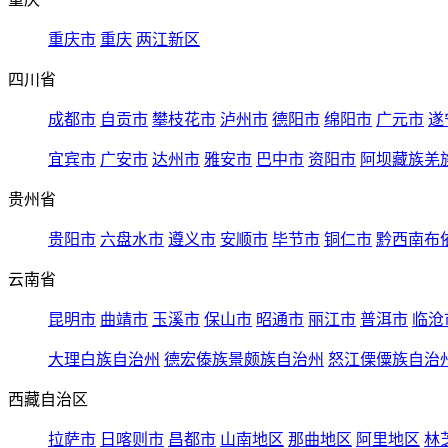
重庆市
重庆
两江新区
四川省
成都市
自贡市
攀枝花市
泸州市
德阳市
绵阳市
广元市
遂
宜宾市
广安市
达州市
雅安市
巴中市
资阳市
阿坝藏族羌
贵州省
贵阳市
六盘水市
遵义市
安顺市
毕节市
铜仁市
黔西南布
云南省
昆明市
曲靖市
玉溪市
保山市
昭通市
丽江市
普洱市
临沧
大理白族自治州
德宏傣族景颇族自治州
怒江傈僳族自治
西藏自治区
拉萨市
日喀则市
昌都市
山南地区
那曲地区
阿里地区
林