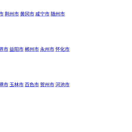
市
荆州市
黄冈市
咸宁市
随州市
界市
益阳市
郴州市
永州市
怀化市
港市
玉林市
百色市
贺州市
河池市