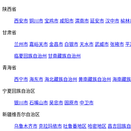
陕西省
西安市
铜川市
宝鸡市
咸阳市
渭南市
延安市
汉中市
榆林
甘肃省
兰州市
嘉峪关市
金昌市
白银市
天水市
武威市
张掖市
平
临夏回族自治州
甘南藏族自治州
青海省
西宁市
海东市
海北藏族自治州
黄南藏族自治州
海南藏族
宁夏回族自治区
银川市
石嘴山市
吴忠市
固原市
中卫市
新疆维吾尔自治区
乌鲁木齐市
克拉玛依市
吐鲁番地区
哈密地区
昌吉回族自