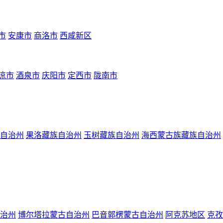
市
安康市
商洛市
西咸新区
凉市
酒泉市
庆阳市
定西市
陇南市
自治州
果洛藏族自治州
玉树藏族自治州
海西蒙古族藏族自治州
治州
博尔塔拉蒙古自治州
巴音郭楞蒙古自治州
阿克苏地区
克孜