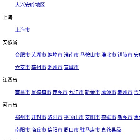
大兴安岭地区
上海
上海市
安徽省
合肥市
芜湖市
蚌埠市
淮南市
马鞍山市
淮北市
铜陵市
安
六安市
亳州市
池州市
宣城市
江西省
南昌市
景德镇市
萍乡市
九江市
新余市
鹰潭市
赣州市
吉
河南省
郑州市
开封市
洛阳市
平顶山市
安阳市
鹤壁市
新乡市
焦
南阳市
商丘市
信阳市
周口市
驻马店市
直辖县级