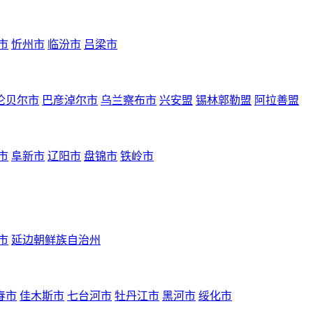
市
忻州市
临汾市
吕梁市
伦贝尔市
巴彦淖尔市
乌兰察布市
兴安盟
锡林郭勒盟
阿拉善盟
市
阜新市
辽阳市
盘锦市
铁岭市
市
延边朝鲜族自治州
春市
佳木斯市
七台河市
牡丹江市
黑河市
绥化市