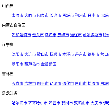
山西省
太原市
大同市
阳泉市
长治市
晋城市
朔州市
晋中市
运城
内蒙古自治区
呼和浩特市
包头市
乌海市
赤峰市
通辽市
鄂尔多斯市
呼
辽宁省
沈阳市
大连市
鞍山市
抚顺市
本溪市
丹东市
锦州市
营口
朝阳市
葫芦岛市
金普新区
吉林省
长春市
吉林市
四平市
辽源市
通化市
白山市
松原市
白城
黑龙江省
哈尔滨市
齐齐哈尔市
鸡西市
鹤岗市
双鸭山市
大庆市
伊