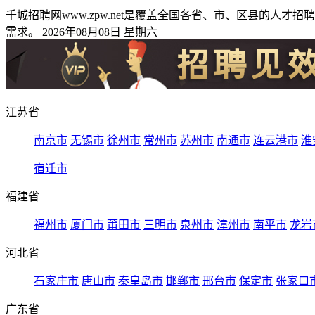
千城招聘网www.zpw.net是覆盖全国各省、市、区县的
需求。 2026年08月08日 星期六
江苏省
南京市
无锡市
徐州市
常州市
苏州市
南通市
连云港市
淮
宿迁市
福建省
福州市
厦门市
莆田市
三明市
泉州市
漳州市
南平市
龙岩
河北省
石家庄市
唐山市
秦皇岛市
邯郸市
邢台市
保定市
张家口
广东省