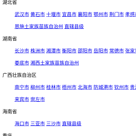
湖北省
武汉市
黄石市
十堰市
宜昌市
襄阳市
鄂州市
荆门市
孝感
恩施土家族苗族自治州
直辖县级
湖南省
长沙市
株洲市
湘潭市
衡阳市
邵阳市
岳阳市
常德市
张家
娄底市
湘西土家族苗族自治州
广西壮族自治区
南宁市
柳州市
桂林市
梧州市
北海市
防城港市
钦州市
贵
来宾市
崇左市
海南省
海口市
三亚市
三沙市
直辖县级
重庆