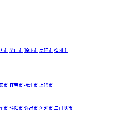
庆市
黄山市
滁州市
阜阳市
宿州市
安市
宜春市
抚州市
上饶市
作市
濮阳市
许昌市
漯河市
三门峡市