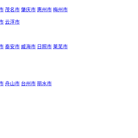
市
茂名市
肇庆市
惠州市
梅州市
市
云浮市
市
泰安市
威海市
日照市
莱芜市
市
舟山市
台州市
丽水市