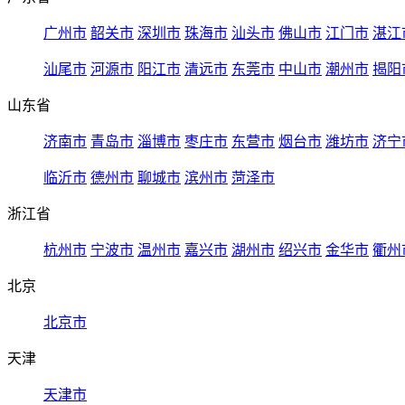
广州市
韶关市
深圳市
珠海市
汕头市
佛山市
江门市
湛江
汕尾市
河源市
阳江市
清远市
东莞市
中山市
潮州市
揭阳
山东省
济南市
青岛市
淄博市
枣庄市
东营市
烟台市
潍坊市
济宁
临沂市
德州市
聊城市
滨州市
菏泽市
浙江省
杭州市
宁波市
温州市
嘉兴市
湖州市
绍兴市
金华市
衢州
北京
北京市
天津
天津市