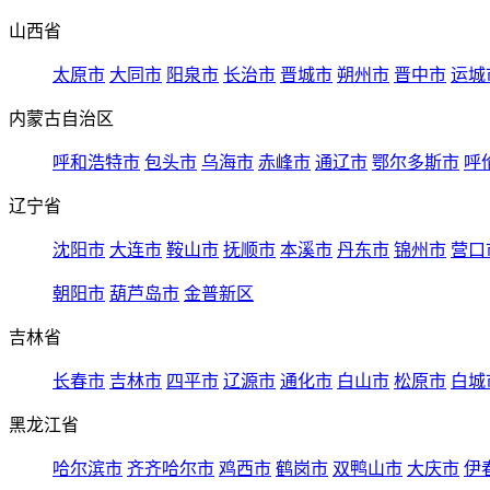
山西省
太原市
大同市
阳泉市
长治市
晋城市
朔州市
晋中市
运城
内蒙古自治区
呼和浩特市
包头市
乌海市
赤峰市
通辽市
鄂尔多斯市
呼
辽宁省
沈阳市
大连市
鞍山市
抚顺市
本溪市
丹东市
锦州市
营口
朝阳市
葫芦岛市
金普新区
吉林省
长春市
吉林市
四平市
辽源市
通化市
白山市
松原市
白城
黑龙江省
哈尔滨市
齐齐哈尔市
鸡西市
鹤岗市
双鸭山市
大庆市
伊