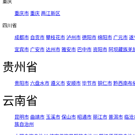
重庆
重庆市
重庆
两江新区
四川省
成都市
自贡市
攀枝花市
泸州市
德阳市
绵阳市
广元市
遂
宜宾市
广安市
达州市
雅安市
巴中市
资阳市
阿坝藏族羌
贵州省
贵阳市
六盘水市
遵义市
安顺市
毕节市
铜仁市
黔西南布
云南省
昆明市
曲靖市
玉溪市
保山市
昭通市
丽江市
普洱市
临沧
族自治州