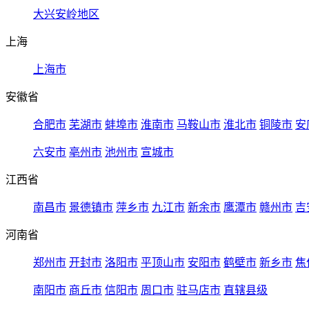
大兴安岭地区
上海
上海市
安徽省
合肥市
芜湖市
蚌埠市
淮南市
马鞍山市
淮北市
铜陵市
安
六安市
亳州市
池州市
宣城市
江西省
南昌市
景德镇市
萍乡市
九江市
新余市
鹰潭市
赣州市
吉
河南省
郑州市
开封市
洛阳市
平顶山市
安阳市
鹤壁市
新乡市
焦
南阳市
商丘市
信阳市
周口市
驻马店市
直辖县级