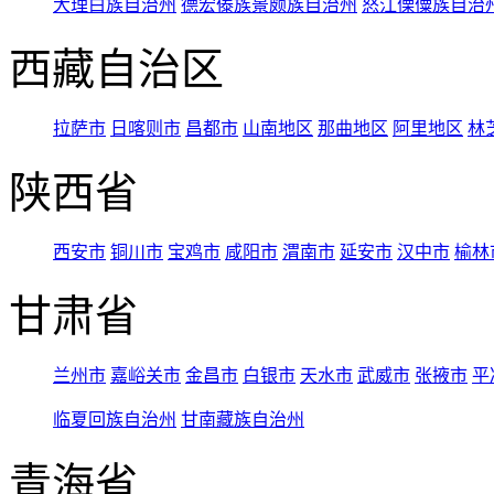
大理白族自治州
德宏傣族景颇族自治州
怒江傈僳族自治
西藏自治区
拉萨市
日喀则市
昌都市
山南地区
那曲地区
阿里地区
林
陕西省
西安市
铜川市
宝鸡市
咸阳市
渭南市
延安市
汉中市
榆林
甘肃省
兰州市
嘉峪关市
金昌市
白银市
天水市
武威市
张掖市
平
临夏回族自治州
甘南藏族自治州
青海省