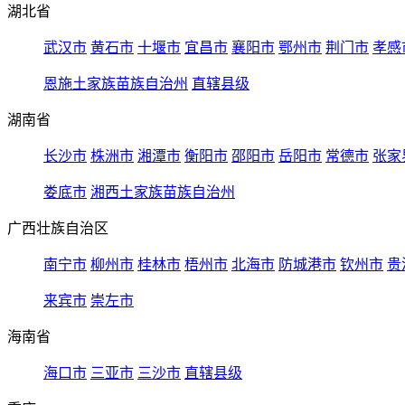
湖北省
武汉市
黄石市
十堰市
宜昌市
襄阳市
鄂州市
荆门市
孝感
恩施土家族苗族自治州
直辖县级
湖南省
长沙市
株洲市
湘潭市
衡阳市
邵阳市
岳阳市
常德市
张家
娄底市
湘西土家族苗族自治州
广西壮族自治区
南宁市
柳州市
桂林市
梧州市
北海市
防城港市
钦州市
贵
来宾市
崇左市
海南省
海口市
三亚市
三沙市
直辖县级