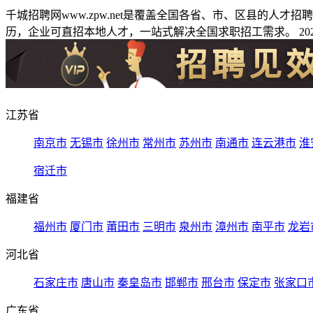
千城招聘网www.zpw.net是覆盖全国各省、市、区县的人
历，企业可直招本地人才，一站式解决全国求职招工需求。 2026
江苏省
南京市
无锡市
徐州市
常州市
苏州市
南通市
连云港市
淮
宿迁市
福建省
福州市
厦门市
莆田市
三明市
泉州市
漳州市
南平市
龙岩
河北省
石家庄市
唐山市
秦皇岛市
邯郸市
邢台市
保定市
张家口
广东省